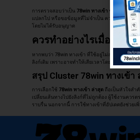
การตรวจสอบว่าเป็น
78win
ทางเข้า ของแท้
สามารถ
แปลกไป หรือขอข้อมูลที่ไม่จำเป็น ควรหลีกเลี่ยงแล
โดยไม่ได้รับอนุญาต
ควรทำอย่างไรเมื่อ 78wi
หากพบว่า 78win ทางเข้า ที่ใช้อยู่ไม่สามารถเข้าไ
ลิงก์เดิม เพราะอาจทำให้เสียเวลาโดยไม่จำเป็น เมื่
สรุป Cluster 78win
ทางเข้า ล
การเลือกใช้
78win
ทางเข้า ล่าสุด
ถือเป็นหัวใจสำค
เปลี่ยนเส้นทางไปยังลิงก์ที่ไม่ถูกต้อง ผู้ใช้งานค
ราบรื่น นอกจากนี้ การใช้ทางเข้าที่อัปเดตยังช่วย